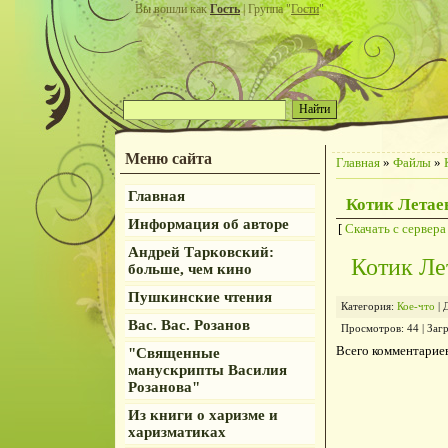
Вы вошли как
Гость
| Группа "
Гости
"
Меню сайта
Главная
»
Файлы
»
Главная
Котик Летае
Информация об авторе
[
Скачать с сервера
Андрей Тарковский:
Котик Ле
больше, чем кино
Пушкинские чтения
Категория
:
Кое-что
|
Вас. Вас. Розанов
Просмотров
:
44
|
Заг
Всего комментарие
"Священные
манускрипты Василия
Розанова"
Из книги о харизме и
харизматиках